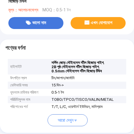
বিজোড় টিউব
মূল্য：আলোচনাযোগ্য
MOQ：0.5-1 টন
ভালো দাম
এখন যোগাযোগ
পণ্যের বর্ণনা
,
সর্পিল জোড় স্টেইনলেস স্টীল বিজোড় পাইপ
হাইলাইট
,
2B পৃষ্ঠ স্টেইনলেস স্টীল বিজোড় পাইপ
0.5mm স্টেইনলেস স্টীল বিজোড় টিউব
উৎপত্তি স্থল
চীন/জাপান/জার্মানি
ডেলিভারি সময়
15 দিন->
ন্যূনতম চাহিদার পরিমাণ
0.5-1 টন
পরিচিতিমুলক নাম
TOBO/TPCO/TISCO/VALIN/METAL
পরিশোধের শর্ত
T/T, L/C, ওয়েস্টার্ন ইউনিয়ন, মানিগ্রাম
আরো দেখুন