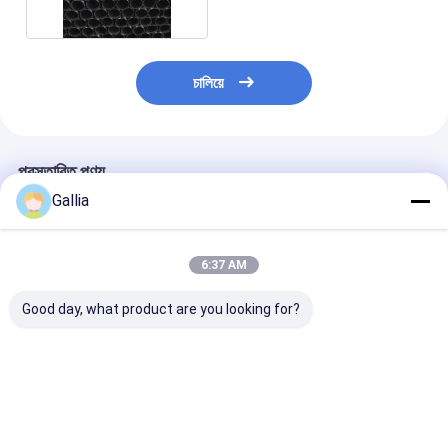
চালিয়ে
প্রস্তাবিত পণ্য
Gallia
6:37 AM
Good day, what product are you looking for?
মেরিন গ্রেড 316L স্টেইনলেস
ডুয়াল গ্রেড 304/316L
ভারী প্রাচীর পুরু স্টেই
স্টিল সিমলেস পাইপ অফশোর
স্টেইনলেস স্টীল বিজোড় পাইপ
বিজোড় পাইপ AS
প্ল্যাটফর্ম সমুদ্রের জল প্রতিরোধী
ASTM A312 SCH10-
TP316L বড় ব্যাস 
80 বিজোড় টিউব কারখানা
টিউব
সরবরাহ
ভালো দাম
ভালো দাম
ভালো দাম