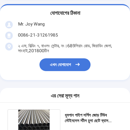
যোগাযোগের ঠিকানা
Mr. Joy Wang
0086-21-31261985
২ এফ, বিল্ডিং ৭, বাওলং সেন্টার, নং।689সিয়াং রোড, জিয়াডিং জেলা,
সাংহাই,201800চীন
এখন যোগাযোগ
এর সেরা মূল্য পান
ধূমপান পাইপ সর্পিল জোড় টিউব
স্টেইনলেস স্টীল চুলা ছোট ব্যাস
স্টেইনলেস স্টীল বিজোড় টিউব