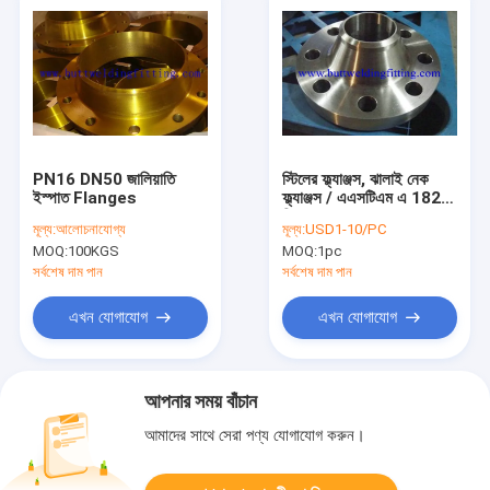
PN16 DN50 জালিয়াতি
স্টিলের ফ্ল্যাঞ্জস, ঝালাই নেক
ইস্পাত Flanges
ফ্ল্যাঞ্জস / এএসটিএম এ 182,
জিআর এফ 1, এফ 11, এফ
মূল্য:
আলোচনাযোগ্য
মূল্য:
USD1-10/PC
22, এফ 5, এফ 9, এফ 9
MOQ:
100KGS
MOQ:
1pc
সর্বশেষ দাম পান
সর্বশেষ দাম পান
এখন যোগাযোগ
এখন যোগাযোগ
আপনার সময় বাঁচান
আমাদের সাথে সেরা পণ্য যোগাযোগ করুন।