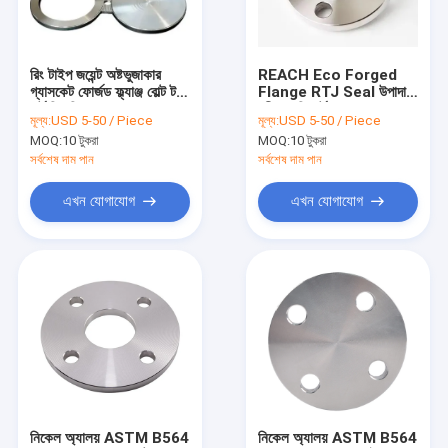
কারখানা ভ্রমণ
মান নিয়ন্ত্রণ
রিং টাইপ জয়েন্ট অষ্টভুজাকার
REACH Eco Forged
গ্যাসকেট ফোর্জড ফ্ল্যাঞ্জ বোল্ট টর্ক
Flange RTJ Seal উপাদান
যোগাযোগ করুন
চার্ট সিএডি সহ
পরীক্ষার রিপোর্ট সহ CAD অঙ্কন
মূল্য:
USD 5-50 / Piece
মূল্য:
USD 5-50 / Piece
MOQ:
10 টুকরা
MOQ:
10 টুকরা
খবর
সর্বশেষ দাম পান
সর্বশেষ দাম পান
উদ্ধৃতির জন্য আবেদন
এখন যোগাযোগ
এখন যোগাযোগ
বাট ঢালাই জিনিসপত্র
স্টেইনলেস স্টীল কনুই
স্টেইনলেস স্টীল টি
স্টেইনলেস স্টীল Reducer
নিকেল অ্যালয় ASTM B564
নিকেল অ্যালয় ASTM B564