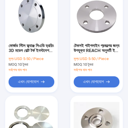
ফোর্জড স্টিল ফ্ল্যাঞ্জ সিএডি ড্রয়িং
টেকসই পাইপলাইন প্রকল্পের জন্য
3D মডেল বোল্ট টর্ক ইনস্টলেশন
উপযুক্ত REACH অনুবর্তী ইকো
গাইড সহ
ফোর্জড স্টিল ফ্ল্যাঞ্জ
মূল্য:
USD 5-50 / Piece
মূল্য:
USD 5-50 / Piece
MOQ:
10 টুকরা
MOQ:
10 টুকরা
সর্বশেষ দাম পান
সর্বশেষ দাম পান
এখন যোগাযোগ
এখন যোগাযোগ
বাড়ি
পণ্য
আমাদের সম্পর্কে