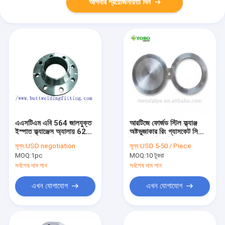
আপনার প্রয়োজনীয়তা দিন
এএসটিএম এবি 564 জালযুক্ত
আরটিজে ফোর্জড স্টিল ফ্ল্যাঞ্জ
ইস্পাত ফ্ল্যাঞ্জেস অ্যালায় 625
অষ্টভুজাকার রিং গ্যাসকেট সিলিং
অ্যালাই 690 উপাদান, সাইজ
উচ্চ চাপ পাইপলাইনের জন্য
মূল্য:
USD negotiation
মূল্য:
USD 5-50 / Piece
1/2 &#39;&#39; - 60
MOQ:
1pc
MOQ:
10 টুকরা
&#39;&#39;
সর্বশেষ দাম পান
সর্বশেষ দাম পান
এখন যোগাযোগ
এখন যোগাযোগ