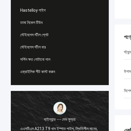
Hastelloy পাইপ
তামা নিকেল টিউব
স্টেইনলেস স্টীল প্লেট
পণ্
স্টেইনলেস স্টীল বার
স্ট্যান্
সর্পিল ক্ষত গোটানো পাল
উপাদ
এক্রাইলিক শীট কাস্ট করুন
বিশে
থাইল্যান্ড --- দেভ মুল্রয়
এএসটিএম A213 T9 খাদ ইস্পাত পাইপ, স্থিতিশীল মানের,
একটি