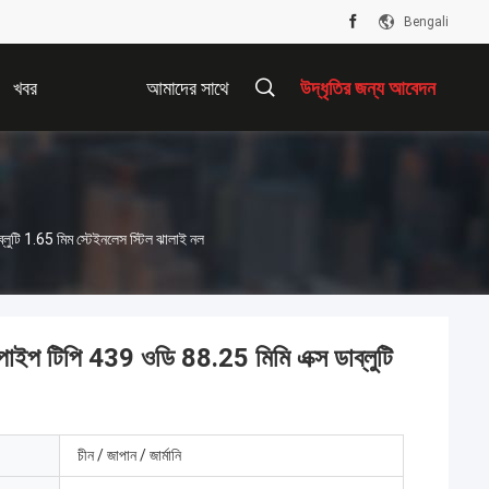
Bengali
খবর
আমাদের সাথে
উদ্ধৃতির জন্য আবেদন
যোগাযোগ করুন
ুটি 1.65 মিম স্টেইনলেস স্টিল ঝালাই নল
ইপ টিপি 439 ওডি 88.25 মিমি এক্স ডাব্লুটি
চীন / জাপান / জার্মানি