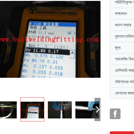
পরিচিতিমুলক 
সাক্ষ্যদান
মডেল নম্বার
ন্যূনতম চাহিদ
মূল্য
প্যাকেজিং বিব
ডেলিভারি সময়
পরিশোধের শর্ত
যোগানের ক্ষমত