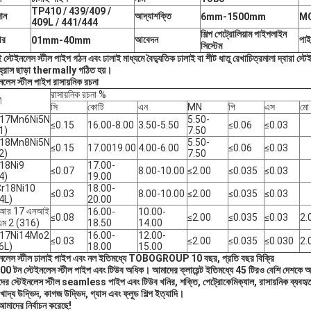
TP410 / 439/409 /
ান
আদ্যাশক্তি
6mm-1500mm
M
409L / 441/444
শিল্প পেট্রোলিয়াম পাইপলাইন
ীর
আবেদন
পাইপ
01mm-40mm
সিস্টেম
 স্টেইনলেস স্টীল পাইপ গঠন এবং ঢালাই মাধ্যমে বৈদ্যুতিক ঢালাই বা শীট ধাতু রেখাচিত্রমালা দ্বারা স্ট
হ্রাস ছাড়া thermally গঠিত হয়।
নলেস স্টীল পাইপ রাসায়নিক রচনা
রাসায়নিক রচনা %
ী
সি
কোটি
এন
MN
পি
এস
মো
r17Mn6Ni5N
5.50-
≤0.15
16.00-8.00
3.50-5.50
≤0.06
≤0.03
1)
7.50
r18Mn8Ni5N
5.50-
≤0.15
17.0019.00
4.00-6.00
≤0.06
≤0.03
2)
7.50
18Ni9
17.00-
≤0.07
8.00-10.00
≤2.00
≤0.035
≤0.03
4)
19.00
r18Ni10
18.00-
≤0.03
8.00-10.00
≤2.00
≤0.035
≤0.03
4L)
20.00
িআর 17 এনআই
16.00-
10.00-
≤0.08
≤2.00
≤0.035
≤0.03
2.
এম 2 (316)
18.50
14.00
r17Ni14Mo2
16.00-
12.00-
≤0.03
≤2.00
≤0.035
≤0.030
2.
6L)
18.00
15.00
ইনলেস স্টীল ঢালাই পাইপ এবং নল ইতিমধ্যে TOBOGROUP 10 বছর, প্রতি বছর বিক্রি
0 টন স্টেইনলেস স্টীল পাইপ এবং টিউব অধিক।
আমাদের ক্লায়েন্ট ইতিমধ্যে 45 টিরও বেশি দেশকে
ের স্টেইনলেস স্টীল seamless পাইপ এবং টিউব খনির, শক্তি, পেট্রোকেমিক্যাল, রাসায়নিক ব্যবহৃত
, খাদ্য উদ্ভিদ, কাগজ উদ্ভিদ, গ্যাস এবং ফ্লুড শিল্প ইত্যাদি।
আমাদের নির্বাচন করেছে!