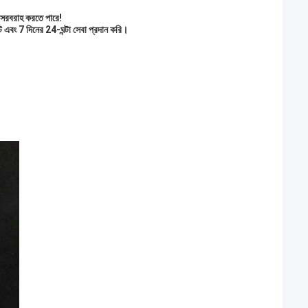
্য সরবরাহ করতে পারে!
িট এবং 7 দিনের 24-ঘন্টা সেবা প্রদান করি।