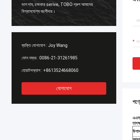
ি
ASTM A18
ভাল দাম, চমৎকার serive, TOBO গ্রুপ আমাদের
বিশ্বাসযোগ্য অংশীদার।
ব্যক্তি যোগাযোগ :
Joy Wang
ফোন নম্বর :
0086-21-31261985
হোয়াটসঅ্যাপ :
+8613524668060
যোগাযোগ
পণ্য
এএসট
তাৎক্
উপাদ
আদর্