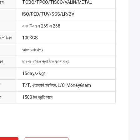
নাম
TOBO/TPCO/TISCO/VALIN/METAL
ISO/PED/TUV/SGS/LR/BV
এএসটিএম এ 269 এ 268
ার পরিমাণ
100KGS
আলোচনাযোগ্য
রণ
তারপর বান্ডিল প্লাস্টিক ব্যাগ মধ্যে
15days-&gt;
T/T, ওয়েস্টার্ন ইউনিয়ন, L/C, MoneyGram
া
1500 টন প্রতি মাসে