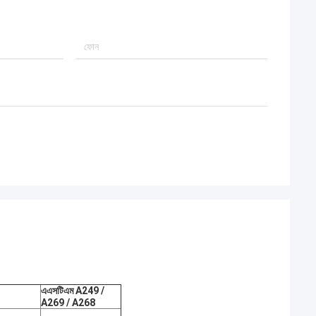
চমৎকার রেটিং জিতেছে, এটি
এএসটিএম A249 /
A269 / A268