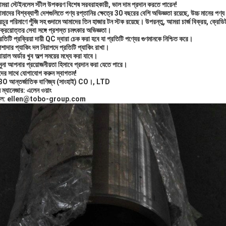
মরা স্টেইনলেস স্টীল উপকরণ বিশেষ সরবরাহকারী, ভাল দাম প্রদান করতে পারেন!
াদের বিশ্বব্যাপী দেশগুলিতে পণ্য রপ্তানির ক্ষেত্রে 30 বছরের বেশি অভিজ্ঞতা রয়েছে, উচ্চ মানের পণ
রচুর পরিমাণে পুঁজি সহ গুদামে আমাদের তিন হাজার টন স্টক রয়েছে।
উপরন্তু, আমরা চার্জ বিক্রয়, ক্রেড
ক্রয়োত্তর সেবা সঙ্গে প্রশস্ত চমৎকার অভিজ্ঞতা।
রতিটি প্রক্রিয়া দায়ী QC দ্বারা চেক করা হবে যা প্রতিটি পণ্যের গুণমানকে নিশ্চিত করে।
শাদার প্যাকিং দল নিরাপদে প্রতিটি প্যাকিং রাখা।
রায়াল অর্ডার খুব অল্প সময়ের মধ্যে করা যাবে।
মুনা আপনার প্রয়োজনীয়তা হিসাবে প্রদান করা যেতে পারে।
ের সাথে যোগাযোগ করুন স্বাগতম!
 আন্তর্জাতিক বাণিজ্য (সাংহাই) CO।, LTD
 ম্যানেজার: এলেন ওয়াং
ইল: ellen@tobo-group.com