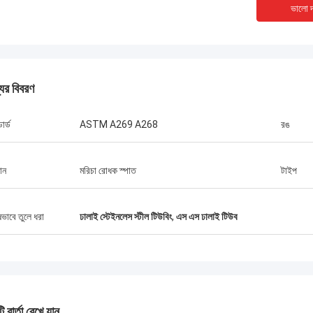
ভালো দ
যের বিবরণ
ডার্ড
ASTM A269 A268
রঙ
ান
মরিচা রোধক স্পাত
টাইপ
ষভাবে তুলে ধরা
ঢালাই স্টেইনলেস স্টীল টিউবিং
,
এস এস ঢালাই টিউব
মার্কিন যুক্তরাষ্ট্র --- আলফারো
ব্রাজিল --- 
 বার্তা রেখে যান