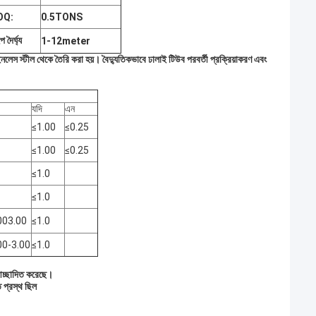
OQ:
0.5TONS
 দৈর্ঘ্য
1-12meter
েইনলেস স্টীল থেকে তৈরি করা হয়।
বৈদ্যুতিকভাবে ঢালাই টিউব পরবর্তী প্রক্রিয়াকরণ এবং
যদি
এন
≤1.00
≤0.25
≤1.00
≤0.25
≤1.0
≤1.0
003.00
≤1.0
00-3.00
≤1.0
 আচ্ছাদিত করেছে।
 প্রস্থ ছিল