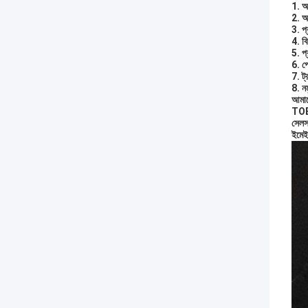
1. আ
2. আম
3. প্
4. বি
5. প্
6. পে
7. ট্
8. ন
আমাদ
TOBO
সেলস
ইমে