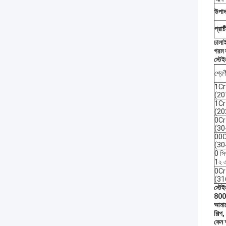
উপাদ
প্রাচ
ঢালাই
গরম 
স্টেই
শ্রেণ
1C
(20
1C
(20
0Cr
(30
00C
(30
0 স
1২ 
0C
(31
স্টে
8000
আমাদ
শিল্প
কেন 