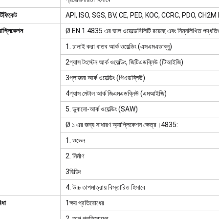
র্টিফিকেট
API, ISO, SGS, BV, CE, PED, KOC, CCRC, PDO, CH2M H
যাপ্লিকেশন
Ø EN 1.4835 এর ভাল ওয়েল্ডেবিলিটি রয়েছে এবং নিম্নলিখিত পদ্ধতিগুল
1. ঢালাই করা ধাতব আর্ক ওয়েল্ডিং (এসএমএডাব্লু)
2গ্যাস টংস্টেন আর্ক ওয়েল্ডিং, জিটিএডব্লিউ (টিআইজি)
3প্লাজমা আর্ক ওয়েল্ডিং (পিএডব্লিউ)
4গ্যাস মেটাল আর্ক জিএমএডব্লিউ (এমআইজি)
5. ডুবানো-আর্ক ওয়েল্ডিং (SAW)
Ø ১ এর জন্য সাধারণ অ্যাপ্লিকেশন ক্ষেত্র।4835:
1. ওভেন
2. নির্মাণ
3বিল্ডিং
4. উচ্চ তাপমাত্রায় বিস্তারিত হিসাবে
িধা
1ক্ষয় প্রতিরোধের
2. তাপ প্রতিরোধের