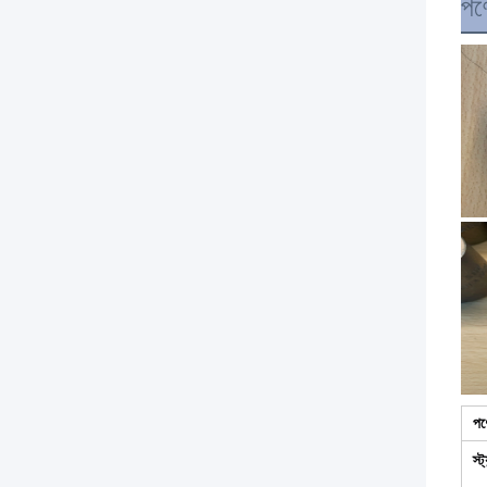
পণ্
পণ
স্ট্