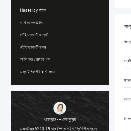
Hastelloy পাইপ
তামা নিকেল টিউব
পণ্
স্টেইনলেস স্টীল প্লেট
পণ্যে
স্টেইনলেস স্টীল বার
সর্পিল ক্ষত গোটানো পাল
শ্রেণ
এক্রাইলিক শীট কাস্ট করুন
মাত্র
আবে
বিশে
থাইল্যান্ড --- দেভ মুল্রয়
এএসটিএম A213 T9 খাদ ইস্পাত পাইপ, স্থিতিশীল মানের,