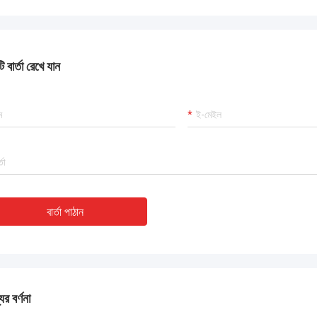
2 F55 সুপার দ্বৈত চক্রের উন্নত পার্শ্ব, ভাল
সর্বশেষ বিক্রেতার রেটিংতে, টোবো 
মানের, আমরা যে পছন্দ! এবং সময় প্রসবের সময়, খুব পেশাদারী।
ভাল, সহযোগিতা অব্যাহত থাকবে।
 বার্তা রেখে যান
বার্তা পাঠান
ের বর্ণনা