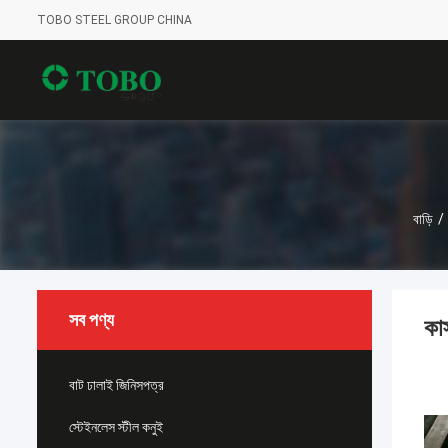
TOBO STEEL GROUP CHINA
বাড়ি
/
সব পণ্য
কা
বাট ঢালাই জিনিসপত্র
স্টেইনলেস স্টীল কনুই