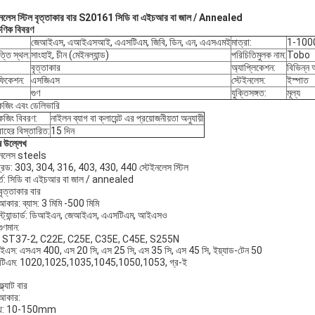
ইনলেস স্টিল বৃত্তাকার বার S20161 সিডি বা এইচআর বা জাল / Annealed
ষণিক বিবরণ
জেআইএস, এআইএসআই, এএসটিএম, জিবি, ডিন, এন, এএসএমই
মাত্রা:
1-10
্তি স্থল:
সাংহাই, চীন (মেইনল্যান্ড)
পরিচিতিমুলক নাম:
Tobo
বৃত্তাকার
অ্যাপ্লিকেশন:
বিভিন্ন 
িফিকেশন:
এসজিএস
স্টেইনলেস:
ইস্পাত
গুণ
যুক্তিসঙ্গত:
মূল্য
কেজিং এবং ডেলিভারি
কেজিং বিবরণ:
নাইলন ব্যাগ বা ক্লায়েন্ট এর প্রয়োজনীয়তা অনুযায়ী
াহের বিস্তারিত:
15 দিন
ষ উল্লেখ
ইনলেস steels
্রেড: 303, 304, 316, 403, 430, 440 স্টেইনলেস স্টিল
র্ত: সিডি বা এইচআর বা জাল / annealed
বৃত্তাকার বার
আকার: ব্যাস: 3 মিমি -500 মিমি
স্ট্যান্ডার্ড: ডিআইএন, জেআইএস, এএসটিএম, আইএসও
ুণমান:
: ST37-2, C22E, C25E, C35E, C45E, S255N
এস: এসএস 400, এস 20 সি, এস 25 সি, এস 35 সি, এস 45 সি, ইয়্যাড-টেন 50
টিএম: 1020,1025,1035,1045,1050,1053, গ্র-ই
্ল্যাট বার
আকার:
স্থ: 10-150mm