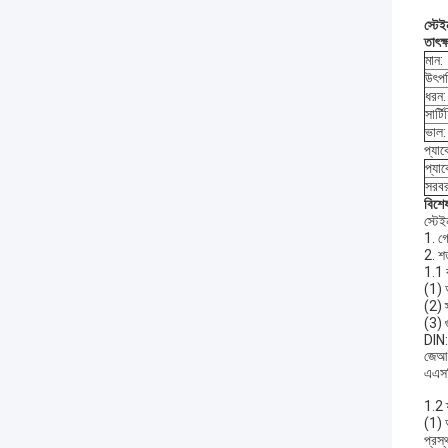
স্টে
তাৎক্
মান:
উৎপত
ধরন:
সার্ট
ভাল:
প্যা
প্যা
সরবর
বিশে
স্টে
1. গ
2. শ
1.1 
(1) 
(2) 
(3) গ
DIN
জেআই
এএস
1.2 ফ
(1) 
প্র