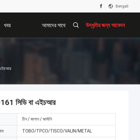
Bengali
খবর
আমাদের সাথে
উদ্ধৃতির জন্য আবেদন
যোগাযোগ করুন
া এইচআর
S20161 সিডি বা এইচআর
চীন / জাপান / জার্মানি
নাম
TOBO/TPCO/TISCO/VALIN/METAL