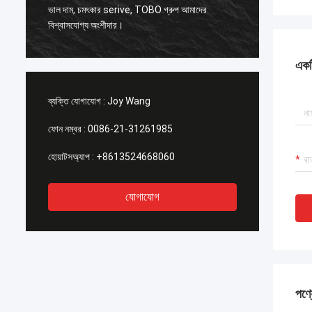
ি
ASTM A18
ভাল দাম, চমৎকার serive, TOBO গ্রুপ আমাদের
বিশ্বাসযোগ্য অংশীদার।
একটি
ব্যক্তি যোগাযোগ :
Joy Wang
ফোন নম্বর :
0086-21-31261985
হোয়াটসঅ্যাপ :
+8613524668060
যোগাযোগ
পণ্য