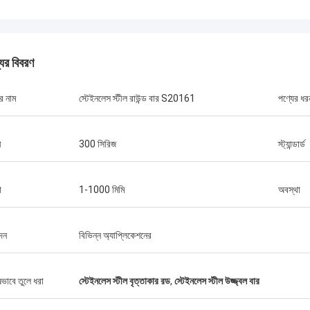
যের বিবরণ
র নাম
স্টেইনলেস স্টীল রাউন্ড বার S20161
পণ্যের ধর
ী
300 সিরিজ
স্ট্যান্ডার্ড
া
1-1000 মিমি
অবস্থা
দন
বিভিন্ন অ্যাপ্লিকেশনের
ষভাবে তুলে ধরা
স্টেইনলেস স্টীল বৃত্তাকার রড
,
স্টেইনলেস স্টীল উজ্জ্বল বার
মার্কিন যুক্তরাষ্ট্র --- আলফারো
ব্রাজিল --- 