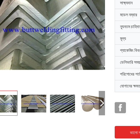
সাক্ষ্যদান
মডেল নম্বার
ন্যূনতম চাহিদ
মূল্য
প্যাকেজিং বিব
ডেলিভারি সময়
পরিশোধের শর্ত
যোগানের ক্ষমত
ভালো দ