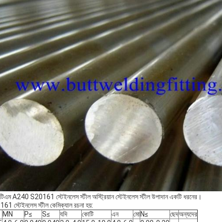
িএম A240 S20161 স্টেইনলেস স্টীল অস্ট্রিয়ান স্টেইনলেস স্টীল উপাদান একটি ধরনের।
61 স্টেইনলেস স্টীল কেমিক্যাল রচনা হয়:
MN
P≤
S≤
যদি
কোটি
এন
মো
N≤
ছেদ
অন্যদের