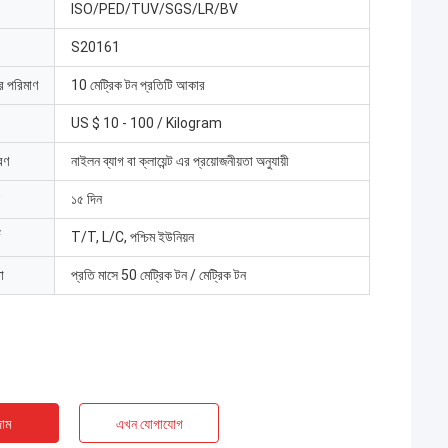
ISO/PED/TUV/SGS/LR/BV
S20161
ার পরিমাণ
10 মেট্রিক টন প্রতিটি আকার
US $ 10 - 100 / Kilogram
রণ
নাইলন ব্যাগ বা ক্লায়েন্ট এর প্রয়োজনীয়তা অনুযায়ী
১৫ দিন
T/T, L/C, পশ্চিম ইউনিয়ন
া
প্রতি মাসে 50 মেট্রিক টন / মেট্রিক টন
াম
এখন যোগাযোগ