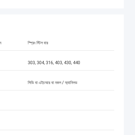
ন
স্প্রিং স্টিল বার
303, 304, 316, 403, 430, 440
সিডি বা এইচআর বা নকল / অ্যানিলড
Aimee