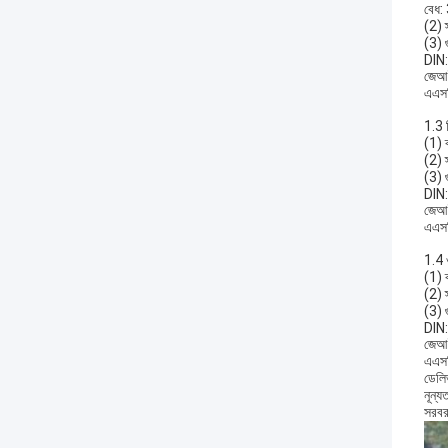
বেধ:
(2) 
(3) গ
DIN
জেআই
এএস
1.3 
(1) 
(2) 
(3) গ
DIN
জেআ
এএসট
1.4 
(1) 
(2) 
(3) গ
DIN
জেআ
এএস
ডেলি
নূন্
সরবর