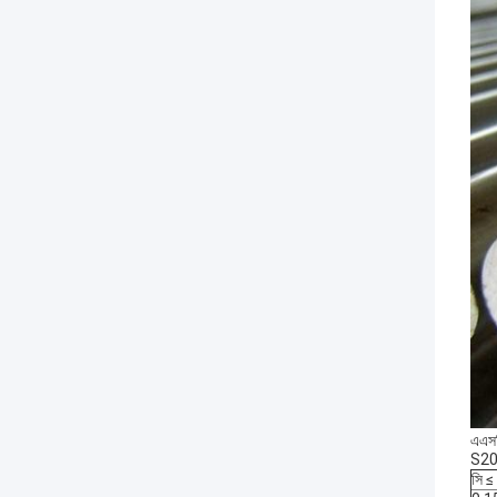
এএসট
S201
সি ≤