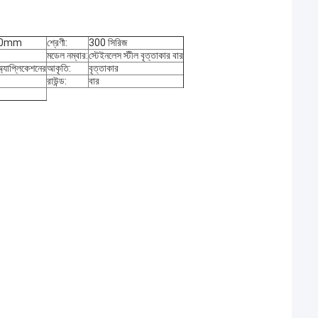
00mm
শ্রেণী:
300 সিরিজ
মডেল নম্বার:
স্টেইনলেস স্টীল বৃত্তাকার বার
অ্যাপ্লিকেশনের
আকৃতি:
বৃত্তাকার
রাউন্ড:
বার