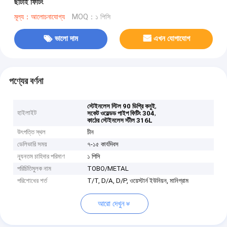
ছাঁটাই ফিটিং
মূল্য：আলোচনাযোগ্য
MOQ：১ পিসি
ভালো দাম
এখন যোগাযোগ
পণ্যের বর্ণনা
,
স্টেইনলেস স্টিল 90 ডিগ্রি কনুই
হাইলাইট
,
সকেট ওয়েল্ডড পাইপ ফিটিং 304
কাঠের স্টেইনলেস স্টীল 316L
উৎপত্তি স্থল
চীন
ডেলিভারি সময়
৭-১৫ কার্যদিবস
ন্যূনতম চাহিদার পরিমাণ
১ পিসি
পরিচিতিমুলক নাম
TOBO/METAL
পরিশোধের শর্ত
T/T, D/A, D/P, ওয়েস্টার্ন ইউনিয়ন, মানিগ্রাম
আরো দেখুন