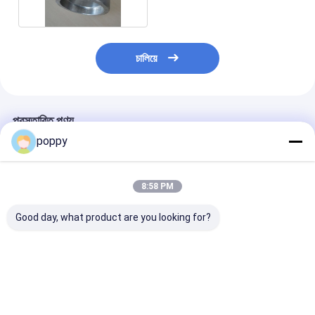
চালিয়ে
প্রস্তাবিত পণ্য
poppy
8:58 PM
Good day, what product are you looking for?
স্টেইনলেস স্টীল 316SS
304/316SS Seamless
ASME B16.9
304SS বিট ওয়েল্ডিং সিউমলেস
90° Long Radius
Stainless Stee
পাইপ ফিটিং 90 ডিগ্রী লম্বা
Elbow Butt Welding
ASTM A403 W
ব্যাসার্ধ হাতা
Pipe Fitting ASME
DN6-DN1200 
B16.9
Butt Welding 
ভালো দাম
ভালো দাম
ভালো দাম
Radius/Short 