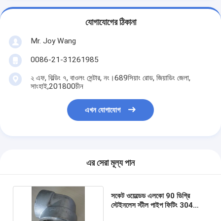
যোগাযোগের ঠিকানা
Mr. Joy Wang
0086-21-31261985
২ এফ, বিল্ডিং ৭, বাওলং সেন্টার, নং।689সিয়াং রোড, জিয়াডিং জেলা,
সাংহাই,201800চীন
এখন যোগাযোগ
এর সেরা মূল্য পান
সকেট ওয়েল্ডেড এলকো 90 ডিগ্রি
স্টেইনলেস স্টীল পাইপ ফিটিং 304
316L ছাঁটাই ফিটিং