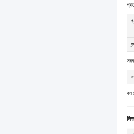
প্য
প্
বন
সরবর
সর
কম 
লিড