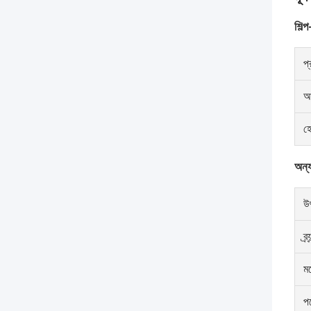
শিল্প-
প্
আ
হ
অন্যা
উ
ব্র
ম
পণ