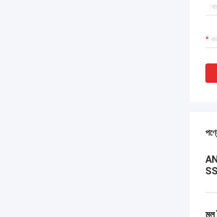
পণ্য
AN
SS
মূল 