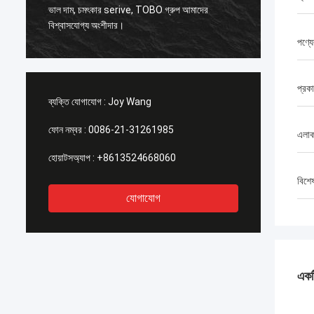
ি
ASTM A18
ভাল দাম, চমৎকার serive, TOBO গ্রুপ আমাদের
বিশ্বাসযোগ্য অংশীদার।
পণ্য
প্রক
ব্যক্তি যোগাযোগ :
Joy Wang
ফোন নম্বর :
0086-21-31261985
এলাক
হোয়াটসঅ্যাপ :
+8613524668060
বিশে
যোগাযোগ
একটি