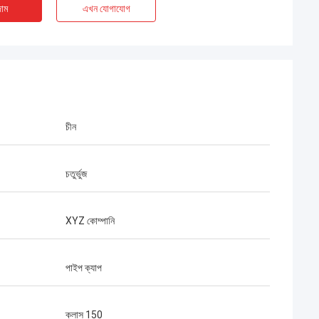
াম
এখন যোগাযোগ
চীন
চতুর্ভুজ
XYZ কোম্পানি
পাইপ ক্যাপ
Aimee
ক্লাস 150