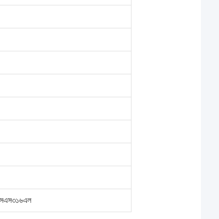
সএস৩১৬এল