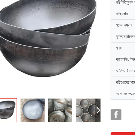
পরিচিতিমুলক 
সাক্ষ্যদান
মডেল নম্বার
ন্যূনতম চাহিদ
মূল্য
প্যাকেজিং বিব
ডেলিভারি সময়
পরিশোধের শর্ত
যোগানের ক্ষমত