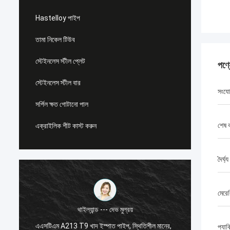
Hastelloy পাইপ
তামা নিকেল টিউব
স্টেইনলেস স্টীল প্লেট
পণ্
স্টেইনলেস স্টীল বার
সংযো
সর্পিল ক্ষত গোটানো পাল
শেষ 
এক্রাইলিক শীট কাস্ট করুন
দৈর্ঘ্য
মেরের
থাইল্যান্ড --- দেভ মুল্রয়
এএসটিএম A213 T9 খাদ ইস্পাত পাইপ, স্থিতিশীল মানের,
প্যাক