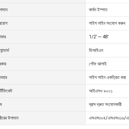
পাদান
কার্বন ইস্পাত
রয়োগ
পাইপ লাইন সংযোগ করুন
কার
1/2' ~ 48'
্যান্ডার্ড
ডিআইএন
রকার
গোঁফ ঝালাই
যবহার
পাইপ লাইন একত্রিত করা
র্টিফিকেট
আইএসও ৯০০১
াম
ব্রাস দ্রুত সংযোগকারী
রীরের উপাদান
এসএস৩০৪/এসএস৩১৬/এ