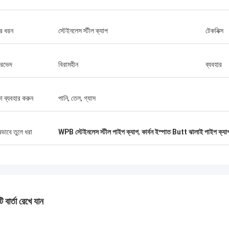
2 F55 সুপার দ্বৈত চক্রের উন্নত পার্শ্ব, ভাল
সর্বশেষ বিক্রেতার রেটিংতে, টোবো 
মানের, আমরা যে পছন্দ! এবং সময় প্রসবের সময়, খুব পেশাদারী।
ভাল, সহযোগিতা অব্যাহত থাকবে।
ের ধরন
স্টেইনলেস স্টীল ক্যাপ
টেকনিক্স
ারভেদ
বিরামহীন
ব্যবহার
া ব্যবহার করুন
পানি, তেল, গ্যাস
ষভাবে তুলে ধরা
WPB স্টেইনলেস স্টীল পাইপ ক্যাপ
,
কার্বন ইস্পাত Butt ঝালাই পাইপ ক্যা
 বার্তা রেখে যান