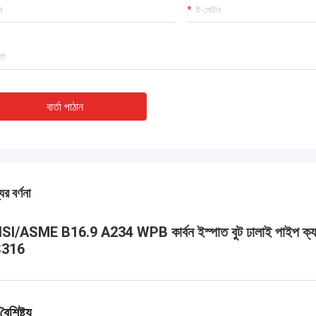
বার্তা পাঠান
ের বর্ণনা
SI/ASME B16.9 A234 WPB কার্বন ইস্পাত বুট ঢালাই পা
316
বৈশিষ্ট্য