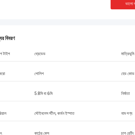
ভালো দ
যের বিবরণ
গ টাইপ
থ্রেডেড
মাত্রিভূমি
করো
পোলিশ
হেড কোড
5.8মি বা 6মি
নির্মাতা
িয়াল
স্টেইনলেস স্টীল, কার্বন ইস্পাত
নাম পণ্য
মার্কিন যুক্তরাষ্ট্র --- আলফারো
ব্রাজিল --- 
িং
কাঠের কেস
চাপ রেটিং