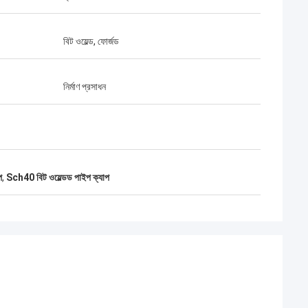
চমৎকার রেটিং জিতেছে, এটি
বিট ওয়েল্ড, ফোর্জড
নির্মাণ প্রসাধন
প
,
Sch40 বিট ওয়েল্ডড পাইপ ক্যাপ