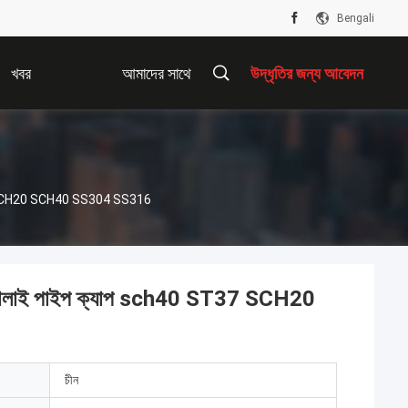
Bengali
খবর
আমাদের সাথে
উদ্ধৃতির জন্য আবেদন
যোগাযোগ করুন
37 SCH20 SCH40 SS304 SS316
ঢালাই পাইপ ক্যাপ sch40 ST37 SCH20
চীন