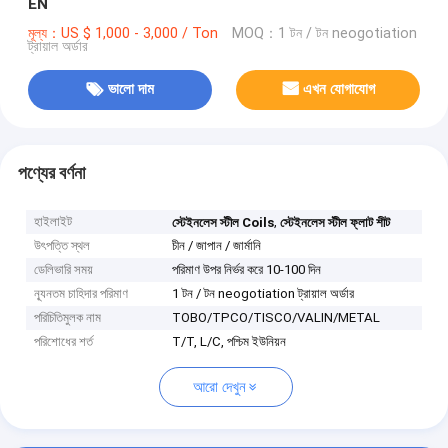
EN
মূল্য：US $ 1,000 - 3,000 / Ton
MOQ：1 টন / টন neogotiation
ট্রায়াল অর্ডার
ভালো দাম
এখন যোগাযোগ
পণ্যের বর্ণনা
হাইলাইট
,
স্টেইনলেস স্টীল Coils
স্টেইনলেস স্টীল ফ্লাট শীট
উৎপত্তি স্থল
চীন / জাপান / জার্মানি
ডেলিভারি সময়
পরিমাণ উপর নির্ভর করে 10-100 দিন
ন্যূনতম চাহিদার পরিমাণ
1 টন / টন neogotiation ট্রায়াল অর্ডার
পরিচিতিমুলক নাম
TOBO/TPCO/TISCO/VALIN/METAL
পরিশোধের শর্ত
T/T, L/C, পশ্চিম ইউনিয়ন
আরো দেখুন