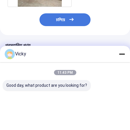
চালিয়ে
প্রস্তাবিত পণ্য
Vicky
11:43 PM
Good day, what product are you looking for?
Incoloy 718 UNS
ঠান্ডা ঘূর্ণিত প্রযুক্তি স্টেইনলেস
EXW টার্ম কোল্ড রোলড 
N07718 ইস্পাত প্লেট
স্টীল প্লেট 0.3mm-
0.3mm-120mm 
120mm বেধ
স্টেইনলেস স্টীল প্লেট
ভালো দাম
ভালো দাম
ভালো দাম