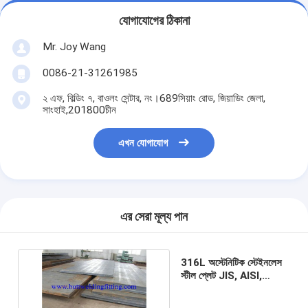
যোগাযোগের ঠিকানা
Mr. Joy Wang
0086-21-31261985
২ এফ, বিল্ডিং ৭, বাওলং সেন্টার, নং।689সিয়াং রোড, জিয়াডিং জেলা,
সাংহাই,201800চীন
এখন যোগাযোগ
এর সেরা মূল্য পান
316L অস্টেনিটিক স্টেইনলেস
স্টীল প্লেট JIS, AISI,
ASTM, GB, DIN, EN