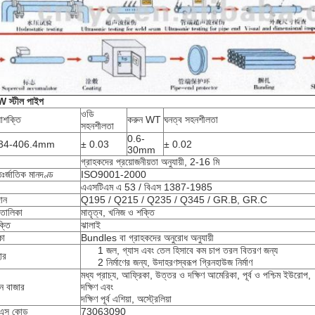
 স্টীল পাইপ
ওডি
াশক্তি
করুন WT
ঘনত্ব সহনশীলতা
সহনশীলতা
0.6-
.34-406.4mm
± 0.03
± 0.02
30mm
গ্রাহকদের প্রয়োজনীয়তা অনুযায়ী, 2-16 মি
ঃর্জাতিক মানদণ্ড
ISO9001-2000
এএসটিএম এ 53 / বিএস 1387-1985
ান
Q195 / Q215 / Q235 / Q345 / GR.B, GR.C
 তালিকা
মাতৃত্ব, খনিজ ও শক্তি
ক্তি
ঝালাই
কা
Bundles বা গ্রাহকদের অনুরোধ অনুযায়ী
1 জল, গ্যাস এবং তেল হিসাবে কম চাপ তরল বিতরণ জন্য
ার
2 নির্মাণের জন্য, উদাহরণস্বরূপ গ্রিনহাউজ নির্মাণ
মধ্য প্রাচ্য, আফ্রিকা, উত্তর ও দক্ষিণ আমেরিকা, পূর্ব ও পশ্চিম ইউরোপ,
ান বাজার
দক্ষিণ এবং
দক্ষিণ পূর্ব এশিয়া, অস্ট্রেলিয়া
এস কোড
73063090