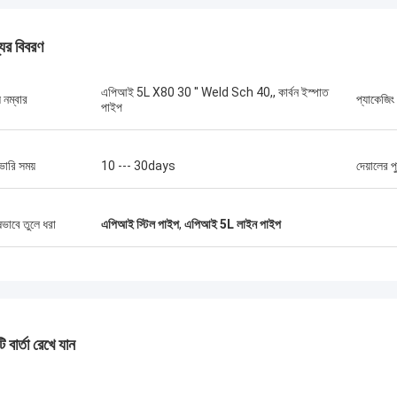
যের বিবরণ
এপিআই 5L X80 30 '' Weld Sch 40,, কার্বন ইস্পাত
 নম্বার
প্যাকেজিং
পাইপ
ভারি সময়
10 --- 30days
দেয়ালের প
ষভাবে তুলে ধরা
এপিআই স্টিল পাইপ
,
এপিআই 5L লাইন পাইপ
 বার্তা রেখে যান
মার্কিন যুক্তরাষ্ট্র --- আলফারো
ব্রাজিল --- 