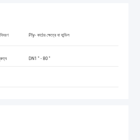
 বিবরণ
Ply- কাঠের ক্ষেত্রে বা বান্ডিল
ুরুত্ব
DN1 '' - 80 ''
Aimee