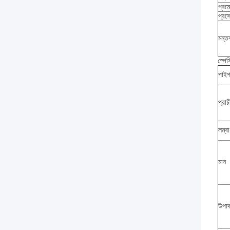
প্রম
প্রস
মন্তব
স্পে
পাই
প্রা
লম্বা
মান
উপাদ