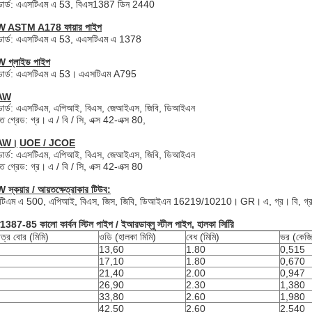
যান্ডার্ড: এএসটিএম এ 53, বিএস1387 ডিন 2440
 ASTM A178 ফায়ার পাইপ
যান্ডার্ড: এএসটিএম এ 53, এএসটিএম এ 1378
 গ্লাইড পাইপ
ান্ডার্ড: এএসটিএম এ 53।
এএসটিএম A795
AW
যান্ডার্ড: এএসটিএম, এপিআই, বিএস, জেআইএস, জিবি, ডিআইএন
াত গ্রেড: গ্র।
এ / বি / সি, এক্স 42-এক্স 80,
AW।
UOE / JCOE
যান্ডার্ড: এএসটিএম, এপিআই, বিএস, জেআইএস, জিবি, ডিআইএন
াত গ্রেড: গ্র।
এ / বি / সি, এক্স 42-এক্স 80
স্কয়ার / আয়তক্ষেত্রাকার টিউব:
টিএম এ 500, এপিআই, বিএস, জিস, জিবি, ডিআইএন 16219/10210।
GR।
এ, গ্র।
বি, গ
1387-85 কালো কার্বন স্টিল পাইপ / ইআরডাব্লু স্টীল পাইপ, হালকা সিরিি
াত্র বোর (মিমি)
ওডি (হালকা মিমি)
বেধ (মিমি)
ভর (কেজি
13,60
1.80
0,515
17,10
1.80
0,670
21,40
2.00
0,947
26,90
2.30
1,380
33,80
2.60
1,980
42,50
2.60
2,540