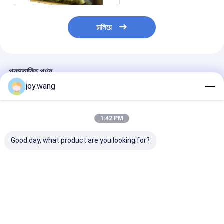
চালিয়ে
প্রস্তাবিত পণ্য
joy.wang
1:42 PM
Good day, what product are you looking for?
স্টেইনলেস স্টীল 316SS
304/316SS Seamless
ASME B16.9
304SS বিট ওয়েল্ডিং সিউমলেস
90° Long Radius
Stainless Stee
পাইপ ফিটিং 90 ডিগ্রী লম্বা
Elbow Butt Welding
ASTM A403 W
ব্যাসার্ধ হাতা
Pipe Fitting ASME
DN6-DN1200 
B16.9
Butt Welding 
ভালো দাম
ভালো দাম
ভালো দাম
Radius/Short 
Seamless Elbo
SCHXXS