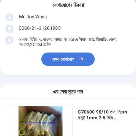
যোগাযোগের ঠিকানা
Mr. Joy Wang
0086-21-31261985
২ এফ, বিল্ডিং ৭, বাওলং সেন্টার, নং।689সিয়াং রোড, জিয়াডিং জেলা,
সাংহাই,201800চীন
এখন যোগাযোগ
এর সেরা মূল্য পান
C70600 90/10 তামা নিকেল
কনুই 1mm 2.5 মিমি
স্টেইনলেস স্টীল পাইপ কনুই