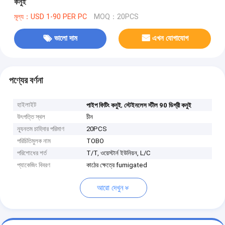
কনুই
মূল্য：USD 1-90 PER PC
MOQ：20PCS
ভালো দাম
এখন যোগাযোগ
পণ্যের বর্ণনা
হাইলাইট
,
পাইপ ফিটিং কনুই
স্টেইনলেস স্টীল 90 ডিগ্রী কনুই
উৎপত্তি স্থল
চীন
ন্যূনতম চাহিদার পরিমাণ
20PCS
পরিচিতিমুলক নাম
TOBO
পরিশোধের শর্ত
T/T, ওয়েস্টার্ন ইউনিয়ন, L/C
প্যাকেজিং বিবরণ
কাঠের ক্ষেত্রে fumigated
আরো দেখুন